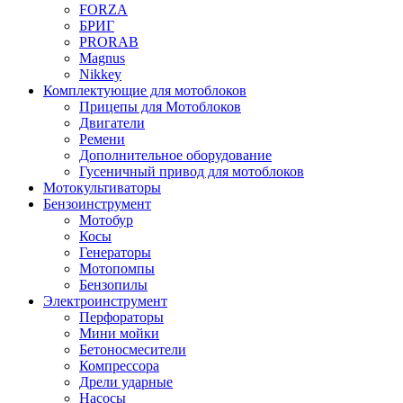
FORZA
БРИГ
PRORAB
Magnus
Nikkey
Комплектующие для мотоблоков
Прицепы для Мотоблоков
Двигатели
Ремени
Дополнительное оборудование
Гусеничный привод для мотоблоков
Мотокультиваторы
Бензоинструмент
Мотобур
Косы
Генераторы
Мотопомпы
Бензопилы
Электроинструмент
Перфораторы
Мини мойки
Бетоносмесители
Компрессора
Дрели ударные
Насосы