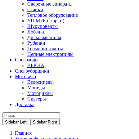
Сварочные аппараты
Станки
Тепловое оборудование
УШМ (Болгарки)
Шуруповерты
Лобзики
Дисковые пилы
Рубанки
Термопистолеты
Цепные электропилы
Снегоходы
ВЬЮГА
Снегоуборщики
Мотовело
Велосипеды
Мопеды
Мотоциклы
Скутеры
Доставка
Sidebar Left
Sidebar Right
Главная
Углошлифовальные машинки